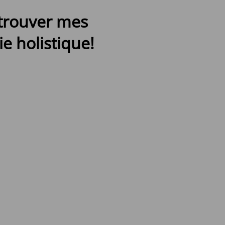
etrouver mes
e holistique!