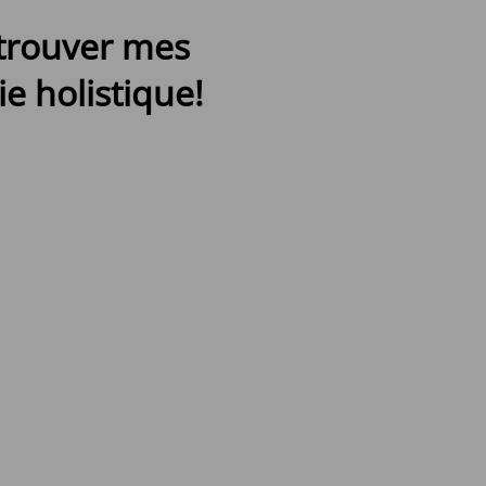
etrouver mes
e holistique!