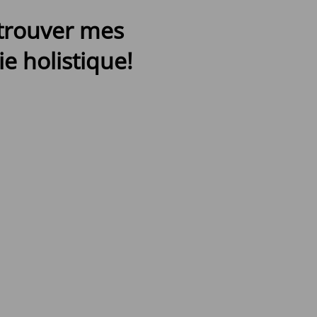
etrouver mes
e holistique!