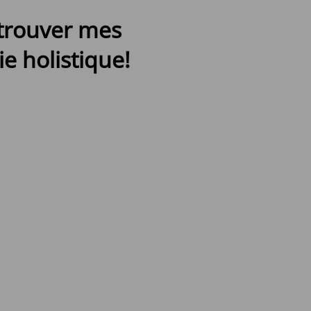
etrouver mes
e holistique!