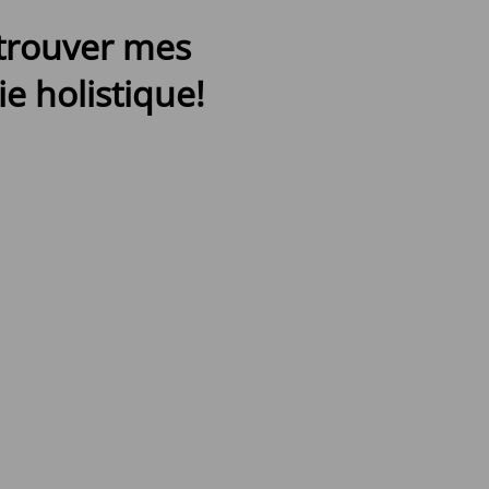
etrouver mes
e holistique!